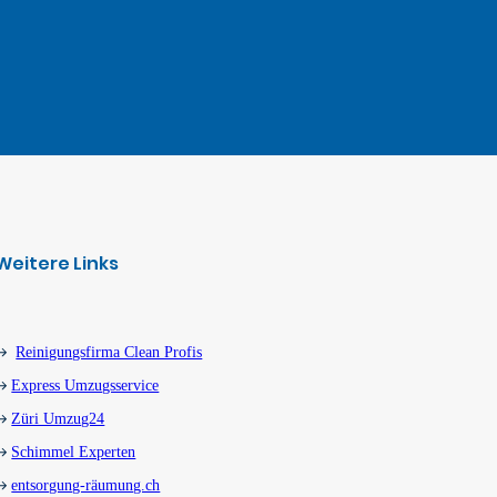
Weitere Links
Reinigungsfirma Clean Profis
Express Umzugsservice
Züri Umzug24
Schimmel Experten
entsorgung-räumung.ch