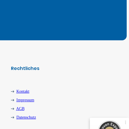
Kundenbewertungen und Erfahrungen zu
Express Umzugsservice
Rechtliches
100%
SEHR GUT
Empfehlungen auf
ProvenExpert.com
4,95 / 5,00
Kontakt
Impressum
844
49
AGB
Bewertungen von 5
Bewertungen auf
anderen Quellen
ProvenExpert.com
Datenschutz